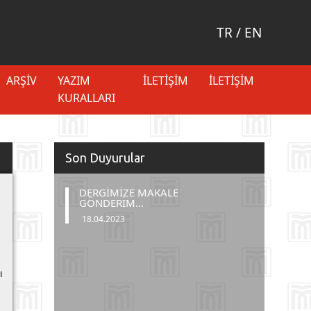
TR
/
EN
ARŞIV
YAZIM
İLETIŞIM
İLETIŞIM
KURALLARI
Son Duyurular
DERGİMİZE MAKALE
GÖNDERİM...
18.04.2023
ı