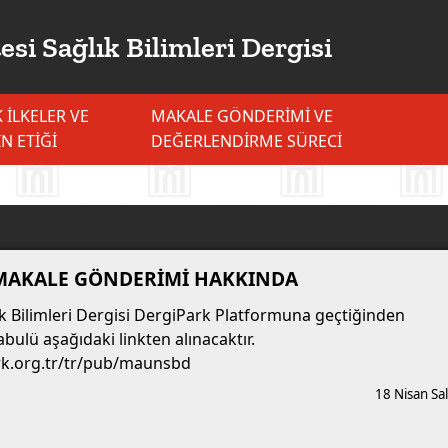
si Sağlık Bilimleri Dergisi
K İLKELER VE
MAKALE GÖNDERIMI VE
IN ETIĞI
DEĞERLENDIRME SÜRECI
MAKALE GÖNDERİMİ HAKKINDA
 Bilimleri Dergisi DergiPark Platformuna geçtiğinden
bulü aşağıdaki linkten alınacaktır.
rk.org.tr/tr/pub/maunsbd
18 Nisan Sal