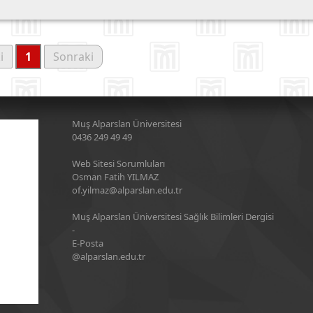
i
1
Sonraki
Muş Alparslan Üniversitesi
0436 249 49 49
Web Sitesi Sorumluları
Osman Fatih YILMAZ
of.yilmaz@alparslan.edu.tr
Muş Alparslan Üniversitesi Sağlık Bilimleri Dergisi
-
E-Posta
@alparslan.edu.tr