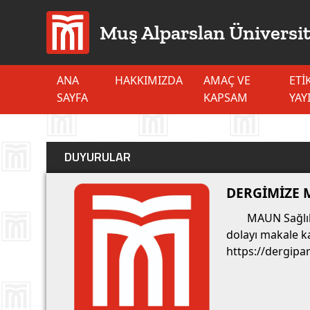
Muş Alparslan Üniversite
ANA
HAKKIMIZDA
AMAÇ VE
ETI
SAYFA
KAPSAM
YAY
DUYURULAR
DERGİMİZE 
MAUN Sağlık
dolayı makale ka
https://dergipa